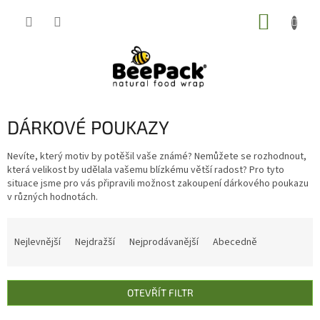
Přejít
NÁKUP
na
obsah
KOŠÍK
DÁRKOVÉ POUKAZY
Nevíte, který motiv by potěšil vaše známé? Nemůžete se rozhodnout,
která velikost by udělala vašemu blízkému větší radost? Pro tyto
situace jsme pro vás připravili možnost zakoupení dárkového poukazu
v různých hodnotách.
Ř
a
Nejlevnější
Nejdražší
Nejprodávanější
Abecedně
z
e
n
OTEVŘÍT FILTR
í
p