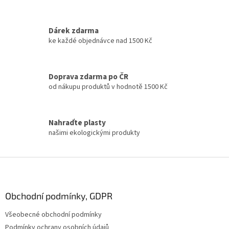
O
v
l
á
Dárek zdarma
d
ke každé objednávce nad 1500 Kč
a
c
í
Doprava zdarma po ČR
p
od nákupu produktů v hodnotě 1500 Kč
r
v
k
y
Nahraďte plasty
v
našimi ekologickými produkty
ý
p
i
Z
s
á
u
p
a
Obchodní podmínky, GDPR
t
Všeobecné obchodní podmínky
í
Podmínky ochrany osobních údajů