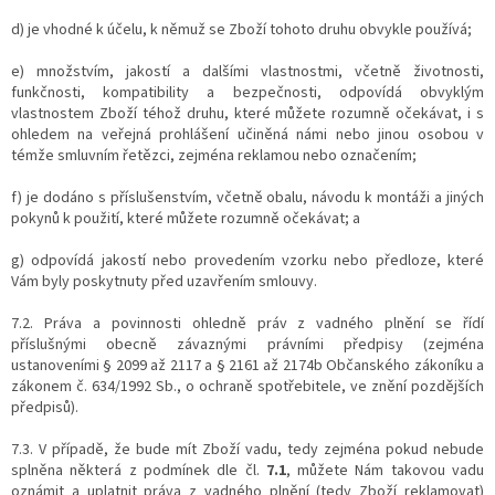
d) je vhodné k účelu, k němuž se Zboží tohoto druhu obvykle používá;
e) množstvím, jakostí a dalšími vlastnostmi, včetně životnosti,
funkčnosti, kompatibility a bezpečnosti, odpovídá obvyklým
vlastnostem Zboží téhož druhu, které můžete rozumně očekávat, i s
ohledem na veřejná prohlášení učiněná námi nebo jinou osobou v
témže smluvním řetězci, zejména reklamou nebo označením;
f) je dodáno s příslušenstvím, včetně obalu, návodu k montáži a jiných
pokynů k použití, které můžete rozumně očekávat; a
g) odpovídá jakostí nebo provedením vzorku nebo předloze, které
Vám byly poskytnuty před uzavřením smlouvy.
7.2. Práva a povinnosti ohledně práv z vadného plnění se řídí
příslušnými obecně závaznými právními předpisy (zejména
ustanoveními § 2099 až 2117 a § 2161 až 2174b Občanského zákoníku a
zákonem č. 634/1992 Sb., o ochraně spotřebitele, ve znění pozdějších
předpisů).
7.3. V případě, že bude mít Zboží vadu, tedy zejména pokud nebude
splněna některá z podmínek dle čl.
7.1
, můžete Nám takovou vadu
oznámit a uplatnit práva z vadného plnění (tedy Zboží reklamovat)