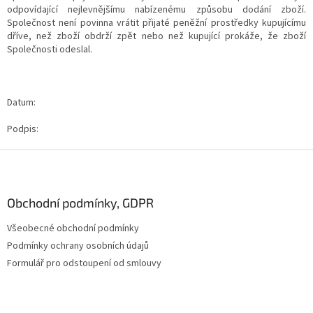
odpovídající nejlevnějšímu nabízenému způsobu dodání zboží.
Společnost není povinna vrátit přijaté peněžní prostředky kupujícímu
dříve, než zboží obdrží zpět nebo než kupující prokáže, že zboží
Společnosti odeslal.
Datum:
Podpis:
Z
á
p
a
Obchodní podmínky, GDPR
t
Všeobecné obchodní podmínky
í
Podmínky ochrany osobních údajů
Formulář pro odstoupení od smlouvy