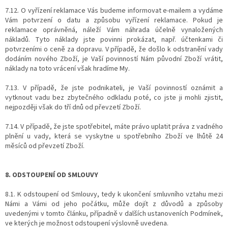
7.12. O vyřízení reklamace Vás budeme informovat e-mailem a vydáme
Vám potvrzení o datu a způsobu vyřízení reklamace. Pokud je
reklamace oprávněná, náleží Vám náhrada účelně vynaložených
nákladů. Tyto náklady jste povinni prokázat, např. účtenkami či
potvrzeními o ceně za dopravu. V případě, že došlo k odstranění vady
dodáním nového Zboží, je Vaší povinností Nám původní Zboží vrátit,
náklady na toto vrácení však hradíme My.
7.13. V případě, že jste podnikateli, je Vaší povinností oznámit a
vytknout vadu bez zbytečného odkladu poté, co jste ji mohli zjistit,
nejpozději však do tří dnů od převzetí Zboží.
7.14. V případě, že jste spotřebitel, máte právo uplatit práva z vadného
plnění u vady, která se vyskytne u spotřebního Zboží ve lhůtě 24
měsíců od převzetí Zboží.
8. ODSTOUPENÍ OD SMLOUVY
8.1. K odstoupení od Smlouvy, tedy k ukončení smluvního vztahu mezi
Námi a Vámi od jeho počátku, může dojít z důvodů a způsoby
uvedenými v tomto článku, případně v dalších ustanoveních Podmínek,
ve kterých je možnost odstoupení výslovně uvedena.