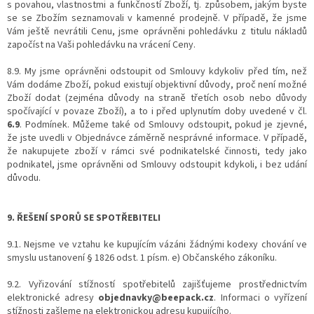
s povahou, vlastnostmi a funkčností Zboží, tj. způsobem, jakým byste
se se Zbožím seznamovali v kamenné prodejně. V případě, že jsme
Vám ještě nevrátili Cenu, jsme oprávněni pohledávku z titulu nákladů
započíst na Vaši pohledávku na vrácení Ceny.
8.9. My jsme oprávněni odstoupit od Smlouvy kdykoliv před tím, než
Vám dodáme Zboží, pokud existují objektivní důvody, proč není možné
Zboží dodat (zejména důvody na straně třetích osob nebo důvody
spočívající v povaze Zboží), a to i před uplynutím doby uvedené v čl.
6.9
. Podmínek. Můžeme také od Smlouvy odstoupit, pokud je zjevné,
že jste uvedli v Objednávce záměrně nesprávné informace. V případě,
že nakupujete zboží v rámci své podnikatelské činnosti, tedy jako
podnikatel, jsme oprávněni od Smlouvy odstoupit kdykoli, i bez udání
důvodu.
9. ŘEŠENÍ SPORŮ SE SPOTŘEBITELI
9.1. Nejsme ve vztahu ke kupujícím vázáni žádnými kodexy chování ve
smyslu ustanovení § 1826 odst. 1 písm. e) Občanského zákoníku.
9.2. Vyřizování stížností spotřebitelů zajišťujeme prostřednictvím
elektronické adresy
objednavky@beepack.cz
. Informaci o vyřízení
stížnosti zašleme na elektronickou adresu kupujícího.