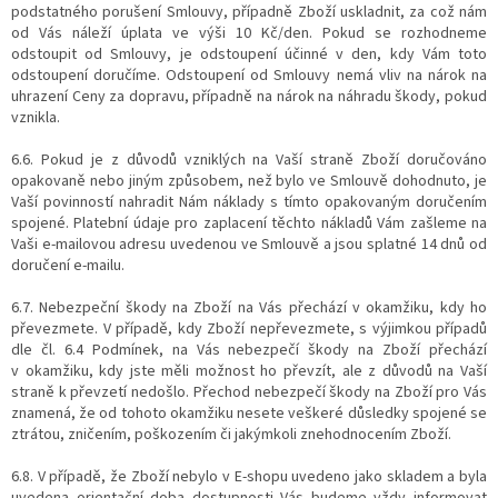
podstatného porušení Smlouvy, případně Zboží uskladnit, za což nám
od Vás náleží úplata ve výši 10 Kč/den. Pokud se rozhodneme
odstoupit od Smlouvy, je odstoupení účinné v den, kdy Vám toto
odstoupení doručíme. Odstoupení od Smlouvy nemá vliv na nárok na
uhrazení Ceny za dopravu, případně na nárok na náhradu škody, pokud
vznikla.
6.6. Pokud je z důvodů vzniklých na Vaší straně Zboží doručováno
opakovaně nebo jiným způsobem, než bylo ve Smlouvě dohodnuto, je
Vaší povinností nahradit Nám náklady s tímto opakovaným doručením
spojené. Platební údaje pro zaplacení těchto nákladů Vám zašleme na
Vaši e-mailovou adresu uvedenou ve Smlouvě a jsou splatné 14 dnů od
doručení e-mailu.
6.7. Nebezpeční škody na Zboží na Vás přechází v okamžiku, kdy ho
převezmete. V případě, kdy Zboží nepřevezmete, s výjimkou případů
dle čl. 6.4 Podmínek, na Vás nebezpečí škody na Zboží přechází
v okamžiku, kdy jste měli možnost ho převzít, ale z důvodů na Vaší
straně k převzetí nedošlo. Přechod nebezpečí škody na Zboží pro Vás
znamená, že od tohoto okamžiku nesete veškeré důsledky spojené se
ztrátou, zničením, poškozením či jakýmkoli znehodnocením Zboží.
6.8. V případě, že Zboží nebylo v E-shopu uvedeno jako skladem a byla
uvedena orientační doba dostupnosti Vás budeme vždy informovat