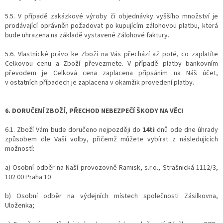
5.5. V případě zakázkové výroby či objednávky vyššího množství je
prodávající oprávněn požadovat po kupujícím zálohovou platbu, která
bude uhrazena na základě vystavené Zálohové faktury.
5.6. Vlastnické právo ke Zboží na Vás přechází až poté, co zaplatíte
Celkovou cenu a Zboží převezmete. V případě platby bankovním
převodem je Celková cena zaplacena připsáním na Náš účet,
v ostatních případech je zaplacena v okamžik provedení platby.
6. DORUČENÍ ZBOŽÍ, PŘECHOD NEBEZPEČÍ ŠKODY NA VĚCI
6.1. Zboží Vám bude doručeno nejpozději do
14ti
dnů ode dne úhrady
způsobem dle Vaší volby, přičemž můžete vybírat z následujících
možností:
a) Osobní odběr na Naší provozovně Ramisk, s.r.o., Strašnická 1112/3,
102 00 Praha 10
b) Osobní odběr na výdejních místech společnosti Zásilkovna,
Uloženka;