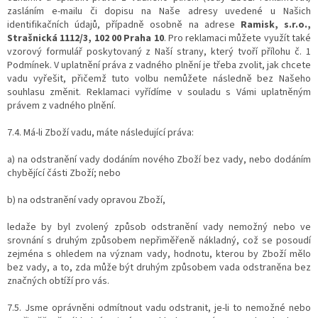
zasláním e-mailu či dopisu na Naše adresy uvedené u Našich
identifikačních údajů, případně osobně na adrese
Ramisk, s.r.o.,
Strašnická 1112/3, 102 00 Praha 10
. Pro reklamaci můžete využít také
vzorový formulář poskytovaný z Naší strany, který tvoří přílohu č. 1
Podmínek. V uplatnění práva z vadného plnění je třeba zvolit, jak chcete
vadu vyřešit, přičemž tuto volbu nemůžete následně bez Našeho
souhlasu změnit. Reklamaci vyřídíme v souladu s Vámi uplatněným
právem z vadného plnění.
7.4. Má-li Zboží vadu, máte následující práva:
a) na odstranění vady dodáním nového Zboží bez vady, nebo dodáním
chybějící části Zboží; nebo
b) na odstranění vady opravou Zboží,
ledaže by byl zvolený způsob odstranění vady nemožný nebo ve
srovnání s druhým způsobem nepřiměřeně nákladný, což se posoudí
zejména s ohledem na význam vady, hodnotu, kterou by Zboží mělo
bez vady, a to, zda může být druhým způsobem vada odstraněna bez
značných obtíží pro vás.
7.5. Jsme oprávněni odmítnout vadu odstranit, je-li to nemožné nebo