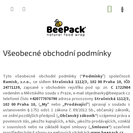
Přejít
NÁKUP
na
obsah
KOŠÍK
Všeobecné obchodní podmínky
Tyto všeobecné obchodní podmínky (“
Podmínky
”) společnosti
Ramisk, s.r.o.
, se sídlem
Strašnická 1112/3, 102 00 Praha 10, IČO
24771139,
zapsané v obchodním rejstříku pod sp. zn.
C 1722984
vedeném u Městského soudu v Praze, e-mail objednavky@beepack.cz
telefonní číslo
+420777076790
adresa provozovny
Strašnická 1112/3,
102 00 Praha 10,
(
„My”
nebo
„Prodávající”
) upravují v souladu s
ustanovením § 1751 odst. 1 zákona č. 89/2012 Sb., občanský zákoník,
ve znění pozdějších předpisů (
„Občanský zákoník“
) vzájemná práva a
povinnosti Vás, jakožto kupujících, a Nás, jakožto prodávajících, vzniklá
v souvislosti nebo na základě kupní smlouvy (
„Smlouva“
) uzavřené
prostřednictvím E-shopu na webových stránkách
www.beepack.cz