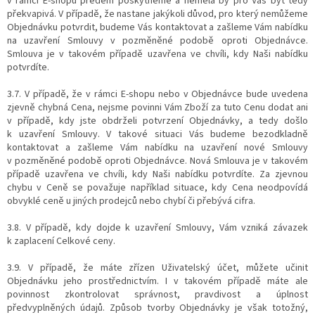
v rámci E-shopu předem poskytneme a neměla by pro Vás být tedy
překvapivá. V případě, že nastane jakýkoli důvod, pro který nemůžeme
Objednávku potvrdit, budeme Vás kontaktovat a zašleme Vám nabídku
na uzavření Smlouvy v pozměněné podobě oproti Objednávce.
Smlouva je v takovém případě uzavřena ve chvíli, kdy Naši nabídku
potvrdíte.
3.7. V případě, že v rámci E-shopu nebo v Objednávce bude uvedena
zjevně chybná Cena, nejsme povinni Vám Zboží za tuto Cenu dodat ani
v případě, kdy jste obdrželi potvrzení Objednávky, a tedy došlo
k uzavření Smlouvy. V takové situaci Vás budeme bezodkladně
kontaktovat a zašleme Vám nabídku na uzavření nové Smlouvy
v pozměněné podobě oproti Objednávce. Nová Smlouva je v takovém
případě uzavřena ve chvíli, kdy Naši nabídku potvrdíte. Za zjevnou
chybu v Ceně se považuje například situace, kdy Cena neodpovídá
obvyklé ceně u jiných prodejců nebo chybí či přebývá cifra.
3.8. V případě, kdy dojde k uzavření Smlouvy, Vám vzniká závazek
k zaplacení Celkové ceny.
3.9. V případě, že máte zřízen Uživatelský účet, můžete učinit
Objednávku jeho prostřednictvím. I v takovém případě máte ale
povinnost zkontrolovat správnost, pravdivost a úplnost
předvyplněných údajů. Způsob tvorby Objednávky je však totožný,