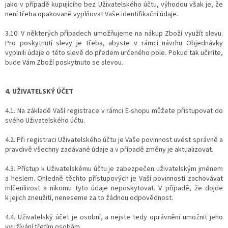
jako v případě kupujícího bez Uživatelského účtu, výhodou však je, že
není třeba opakovaně vyplňovat Vaše identifikační údaje.
3.10. V některých případech umožňujeme na nákup Zboží využít slevu.
Pro poskytnutí slevy je třeba, abyste v rámci návrhu Objednávky
vyplnili údaje o této slevě do předem určeného pole. Pokud tak učiníte,
bude Vám Zboží poskytnuto se slevou.
4. UŽIVATELSKÝ ÚČET
4.1. Na základě Vaší registrace v rámci E-shopu můžete přistupovat do
svého Uživatelského účtu.
4.2. Při registraci Uživatelského účtu je Vaše povinnost uvést správně a
pravdivě všechny zadávané údaje a v případě změny je aktualizovat.
4.3. Přístup k Uživatelskému účtu je zabezpečen uživatelským jménem
a heslem. Ohledně těchto přístupových je Vaší povinností zachovávat
mlčenlivost a nikomu tyto údaje neposkytovat. V případě, že dojde
k jejich zneužití, neneseme za to žádnou odpovědnost.
4.4. Uživatelský účet je osobní, a nejste tedy oprávněni umožnit jeho
využívání třetím osobám.