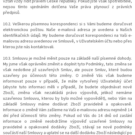
vztah vždy řídit právem České republiky. Pokud jste však spotřebitelé,
nejsou tímto ujednáním dotčena Vaše práva plynoucí z právních
předpisů.
10.2. Veškerou písemnou korespondenci si s Vámi budeme doručovat
elektronickou poštou. Naše e-mailová adresa je uvedena u Našich
identifikačních údajů. My budeme doručovat korespondenci na Vaši e-
mailovou adresu uvedenou ve Smlouvě, v Uživatelském účtu nebo přes
kterou jste nás kontaktovali.
10.3. Smlouvu je možné měnit pouze na základě naší písemné dohody.
My jsme však oprávněni změnit a doplnit tyto Podmínky, tato změna se
však nedotkne již uzavřených Smluv, ale pouze Smluv, které budou
uzavřeny po účinnosti této změny. O změně Vás však budeme
informovat pouze v případě, že máte vytvořený Uživatelský účet
(abyste tuto informaci měli v případě, že budete objednávat nové
Zboží, změna však nezakládá právo výpovědi, jelikož nemáme
uzavřenou Smlouvu, kterou by bylo možné vypovědět), nebo Vám na
základě Smlouvy máme dodávat Zboží pravidelně a opakovaně.
Informace o změně Vám zašleme na Vaši e-mailovou adresu nejméně 14
dní před účinností této změny. Pokud od Vás do 14 dnů od zaslání
informace o změně neobdržíme výpověď uzavřené Smlouvy na
pravidelné a opakované dodávky Zboží, stávají se nové podmínky
součástí naší Smlouvy a uplatní se na další dodávku Zboží následující po