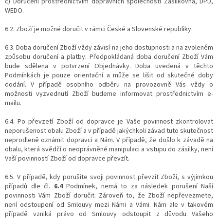
c) Doručení prostřednictvím dopravních společností Zásilkovna, DPD,
WEDO.
6.2. Zboží je možné doručit v rámci České a Slovenské republiky.
6.3. Doba doručení Zboží vždy závisí na jeho dostupnosti a na zvoleném
způsobu doručení a platby. Předpokládaná doba doručení Zboží Vám
bude sdělena v potvrzení Objednávky. Doba uvedená v těchto
Podmínkách je pouze orientační a může se lišit od skutečné doby
dodání. V případě osobního odběru na provozovně Vás vždy o
možnosti vyzvednutí Zboží budeme informovat prostřednictvím e-
mailu.
6.4. Po převzetí Zboží od dopravce je Vaše povinnost zkontrolovat
neporušenost obalu Zboží a v případě jakýchkoli závad tuto skutečnost
neprodleně oznámit dopravci a Nám. V případě, že došlo k závadě na
obalu, která svědčí o neoprávněné manipulaci a vstupu do zásilky, není
Vaší povinností Zboží od dopravce převzít.
6.5. V případě, kdy porušíte svoji povinnost převzít Zboží, s výjimkou
případů dle čl.
6.4
Podmínek, nemá to za následek porušení Naší
povinnosti Vám Zboží doručit. Zároveň to, že Zboží nepřevezmete,
není odstoupení od Smlouvy mezi Námi a Vámi. Nám ale v takovém
případě vzniká právo od Smlouvy odstoupit z důvodu Vašeho