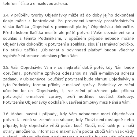
telefonní číslo a e-mailovou adresu.
3.4. V průběhu tvorby Objednávky může až do doby jejího dokončení
údaje měnit a kontrolovat. Po provedení kontroly prostřednictvím
stisku tlačítka „Objednat s povinností platby“ Objednávku dokončíte.
Před stiskem tlačítka musíte ale ještě potvrdit Vaše seznámení se a
souhlas s těmito Podmínkami, v opačném případě nebude možné
Objednávku dokončit. K potvrzení a souhlasu slouží zatrhávací políčko.
Po stisku tlačítka „Objednat s povinností platby“ budou všechny
vyplněné informace odeslány přímo Nám.
3.5. Vaši Objednávku Vám v co nejkratší době poté, kdy Nám bude
doručena, potvrdíme zprávou odeslanou na Vaši e-mailovou adresu
zadanou v Objednávce. Součástí potvrzení bude shrnutí Objednávky a
tyto Podmínky formou přílohy e-mailové zprávy. Podmínky ve znění
účinném ke dni Objednávky, tj. ve znění přiloženém jako příloha
potvrzující e-mailové zprávy, tvoří nedílnou součást Smlouvy.
Potvrzením Objednávky dochází k uzavření Smlouvy mezi Námi a Vámi.
3.6. Mohou nastat i případy, kdy Vám nebudeme moci Objednávku
potvrdit. Jedná se zejména o situace, kdy Zboží není dostupné nebo
případy, kdy objednáte větší počet kusů Zboží, než kolik je z naší
strany umožněno. Informaci o maximálním počtu Zboží Vám však vždy