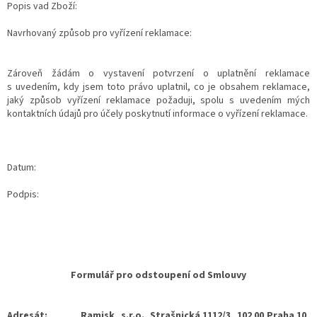
Popis vad Zboží:
Navrhovaný způsob pro vyřízení reklamace:
Zároveň žádám o vystavení potvrzení o uplatnění reklamace
s uvedením, kdy jsem toto právo uplatnil, co je obsahem reklamace,
jaký způsob vyřízení reklamace požaduji, spolu s uvedením mých
kontaktních údajů pro účely poskytnutí informace o vyřízení reklamace.
Datum:
Podpis:
Formulář pro odstoupení od Smlouvy
Adresát: Ramisk, s.r.o., Strašnická 1112/3, 102 00 Praha 10,