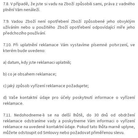
7.8. V případě, že jste si vadu na Zboží způsobili sami, práva z vadného
plnění Vám nenáleží.
7.9. Vadou Zboží není opotřebení Zboží způsobené jeho obvyklým
užíváním nebo u použitého Zboží opotřebení odpovídající míře jeho
předchozího používání.
7.10. Při uplatnění reklamace Vám vystavíme písemné potvrzení, ve
kterém bude uvedeno:
a) datum, kdy jste reklamaci uplatnili;
b) co je obsahem reklamace;
c) jaký způsob vyřízení reklamace požadujete;
d) Vaše kontaktní údaje pro účely poskytnutí informace o vyřízení
reklamace.
7.11. Nedohodneme-li se na delší lhůtě, do 30 dnů od obdržení
reklamace odstraníme vady a poskytneme Vám informaci o vyřízení
reklamace na uvedené kontaktní údaje. Pokud tato lhůta marně uplyne,
můžete odstoupit od Smlouvy nebo požadovat přiměřenou slevu.