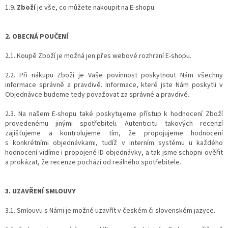
1.9.
Zboží
je vše, co můžete nakoupit na E-shopu.
2. OBECNÁ POUČENÍ
2.1. Koupě Zboží je možná jen přes webové rozhraní E-shopu.
2.2. Při nákupu Zboží je Vaše povinnost poskytnout Nám všechny
informace správně a pravdivě. Informace, které jste Nám poskytli v
Objednávce budeme tedy považovat za správné a pravdivé.
2.3. Na našem E-shopu také poskytujeme přístup k hodnocení Zboží
provedenému jinými spotřebiteli. Autenticitu takových recenzí
zajišťujeme a kontrolujeme tím, že propojujeme hodnocení
s konkrétními objednávkami, tudíž v interním systému u každého
hodnocení vidíme i propojené ID objednávky, a tak jsme schopni ověřit
a prokázat, že recenze pochází od reálného spotřebitele.
3. UZAVŘENÍ SMLOUVY
3.1. Smlouvu s Námi je možné uzavřít v českém či slovenském jazyce.