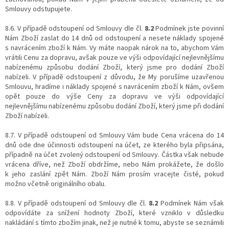
Smlouvy odstupujete.
8.6. V případě odstoupení od Smlouvy dle čl.
8.2
Podmínek jste povinní
Nám Zboží zaslat do 14 dnů od odstoupení a nesete náklady spojené
s navrácením zboží k Nám. Vy máte naopak nárok na to, abychom Vám
vrátili Cenu za dopravu, avšak pouze ve výši odpovídající nejlevnějšímu
nabízenému způsobu dodání Zboží, který jsme pro dodání Zboží
nabízeli. V případě odstoupení z důvodu, že My porušíme uzavřenou
Smlouvu, hradíme i náklady spojené s navrácením zboží k Nám, ovšem
opět pouze do výše Ceny za dopravu ve výši odpovídající
nejlevnějšímu nabízenému způsobu dodání Zboží, který jsme při dodání
Zboží nabízeli.
8.7. V případě odstoupení od Smlouvy Vám bude Cena vrácena do 14
dnů ode dne účinnosti odstoupení na účet, ze kterého byla připsána,
případně na účet zvolený odstoupení od Smlouvy. Částka však nebude
vrácena dříve, než Zboží obdržíme, nebo Nám prokážete, že došlo
k jeho zaslání zpět Nám. Zboží Nám prosím vracejte čisté, pokud
možno včetně originálního obalu.
8.8. V případě odstoupení od Smlouvy dle čl.
8.2
Podmínek Nám však
odpovídáte za snížení hodnoty Zboží, které vzniklo v důsledku
nakládání s tímto zbožím jinak, než je nutné k tomu, abyste se seznámili