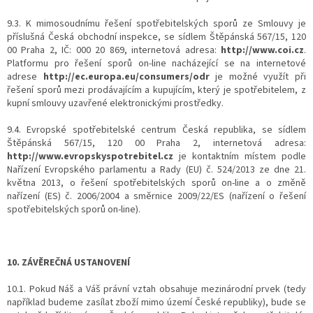
9.3. K mimosoudnímu řešení spotřebitelských sporů ze Smlouvy je
příslušná Česká obchodní inspekce, se sídlem Štěpánská 567/15, 120
00 Praha 2, IČ: 000 20 869, internetová adresa:
http://www.coi.cz
.
Platformu pro řešení sporů on-line nacházející se na internetové
adrese
http://ec.europa.eu/consumers/odr
je možné využít při
řešení sporů mezi prodávajícím a kupujícím, který je spotřebitelem, z
kupní smlouvy uzavřené elektronickými prostředky.
9.4. Evropské spotřebitelské centrum Česká republika, se sídlem
Štěpánská 567/15, 120 00 Praha 2, internetová adresa:
http://www.evropskyspotrebitel.cz
je kontaktním místem podle
Nařízení Evropského parlamentu a Rady (EU) č. 524/2013 ze dne 21.
května 2013, o řešení spotřebitelských sporů on-line a o změně
nařízení (ES) č. 2006/2004 a směrnice 2009/22/ES (nařízení o řešení
spotřebitelských sporů on-line).
10. ZÁVĚREČNÁ USTANOVENÍ
10.1. Pokud Náš a Váš právní vztah obsahuje mezinárodní prvek (tedy
například budeme zasílat zboží mimo území České republiky), bude se