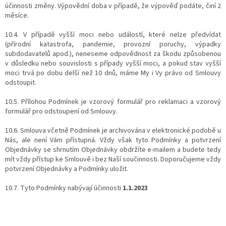
účinnosti změny. Výpovědní doba v případě, že výpověď podáte, činí 2
měsíce.
10.4. V případě vyšší moci nebo událostí, které nelze předvídat
(přírodní katastrofa, pandemie, provozní poruchy, výpadky
subdodavatelů apod.), neneseme odpovědnost za škodu způsobenou
v důsledku nebo souvislosti s případy vyšší moci, a pokud stav vyšší
moci trvá po dobu delší než 10 dnů, máme My i Vy právo od Smlouvy
odstoupit.
10.5. Přílohou Podmínek je vzorový formulář pro reklamaci a vzorový
formulář pro odstoupení od Smlouvy.
10.6. Smlouva včetně Podmínek je archivována v elektronické podobě u
Nás, ale není Vám přístupná. Vždy však tyto Podmínky a potvrzení
Objednávky se shrnutím Objednávky obdržíte e-mailem a budete tedy
mít vždy přístup ke Smlouvě i bez Naší součinnosti. Doporučujeme vždy
potvrzení Objednávky a Podmínky uložit.
10.7. Tyto Podmínky nabývají účinnosti
1.1.2023