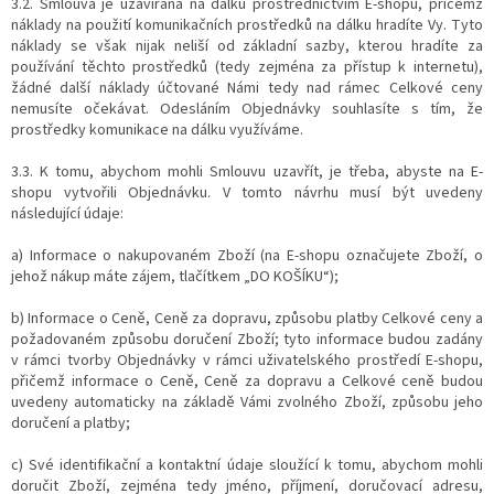
3.2. Smlouva je uzavírána na dálku prostřednictvím E-shopu, přičemž
náklady na použití komunikačních prostředků na dálku hradíte Vy. Tyto
náklady se však nijak neliší od základní sazby, kterou hradíte za
používání těchto prostředků (tedy zejména za přístup k internetu),
žádné další náklady účtované Námi tedy nad rámec Celkové ceny
nemusíte očekávat. Odesláním Objednávky souhlasíte s tím, že
prostředky komunikace na dálku využíváme.
3.3. K tomu, abychom mohli Smlouvu uzavřít, je třeba, abyste na E-
shopu vytvořili Objednávku. V tomto návrhu musí být uvedeny
následující údaje:
a) Informace o nakupovaném Zboží (na E-shopu označujete Zboží, o
jehož nákup máte zájem, tlačítkem „DO KOŠÍKU“);
b) Informace o Ceně, Ceně za dopravu, způsobu platby Celkové ceny a
požadovaném způsobu doručení Zboží; tyto informace budou zadány
v rámci tvorby Objednávky v rámci uživatelského prostředí E-shopu,
přičemž informace o Ceně, Ceně za dopravu a Celkové ceně budou
uvedeny automaticky na základě Vámi zvolného Zboží, způsobu jeho
doručení a platby;
c) Své identifikační a kontaktní údaje sloužící k tomu, abychom mohli
doručit Zboží, zejména tedy jméno, příjmení, doručovací adresu,