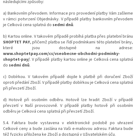
následujícími způsoby:
a) Bankovním převodem. Informace pro provedení platby Vám zašleme
v rámci potvrzení Objednávky. V případě platby bankovním převodem
je Celková cena splatná do
sedmi dnů
.
b) Kartou online. V takovém případě probíhá platba přes platební bránu
SHOPTET PAY
, přičemž platba se řídí podmínkami této platební brány,
které jsou dostupné na adrese:
www.shoptetpay.com/cs/vseobecne-obchodni-podminky-
shoptet-pay/
. V případě platby kartou online je Celková cena splatná
do
sedmi dnů
.
c) Dobírkou. V takovém případě dojde k platbě při doručení Zboží
oproti předání Zboží. V případě platby dobírkou je Celková cena splatná
při převzetí Zboží.
d) Hotově při osobním odběru. Hotově lze hradit Zboží v případě
převzetí v Naší provozovně. V případě platby hotově při osobním
odběru je Celková cena splatná při převzetí Zboží.
5.4. Faktura bude vystavena v elektronické podobě po uhrazení
Celkové ceny a bude zaslána na Vaši e-mailovou adresu. Faktura bude
též fyzicky přiložena ke Zboží a dostupná v Uživatelském úču.