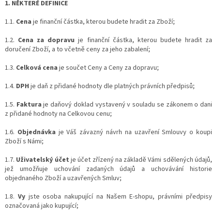
1. NĚKTERÉ DEFINICE
1.1.
Cena
je finanční částka, kterou budete hradit za Zboží;
1.2.
Cena za dopravu
je finanční částka, kterou budete hradit za
doručení Zboží, a to včetně ceny za jeho zabalení;
1.3.
Celková cena
je součet Ceny a Ceny za dopravu;
1.4.
DPH
je daň z přidané hodnoty dle platných právních předpisů;
1.5.
Faktura
je daňový doklad vystavený v souladu se zákonem o dani
z přidané hodnoty na Celkovou cenu;
1.6.
Objednávka
je Váš závazný návrh na uzavření Smlouvy o koupi
Zboží s Námi;
1.7.
Uživatelský účet
je účet zřízený na základě Vámi sdělených údajů,
jež umožňuje uchování zadaných údajů a uchovávání historie
objednaného Zboží a uzavřených Smluv;
1.8.
Vy
jste osoba nakupující na Našem E-shopu, právními předpisy
označovaná jako kupující;