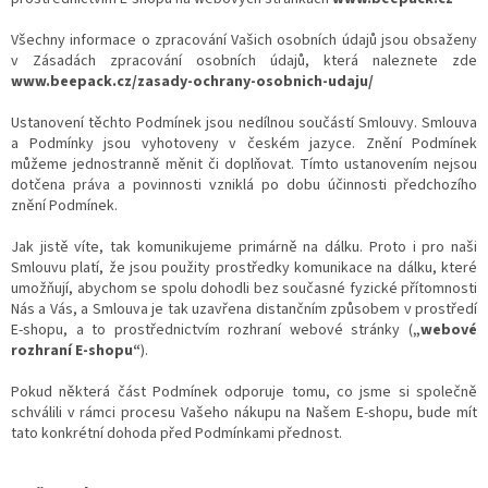
Všechny informace o zpracování Vašich osobních údajů jsou obsaženy
v Zásadách zpracování osobních údajů, která naleznete zde
www.beepack.cz/zasady-ochrany-osobnich-udaju/
Ustanovení těchto Podmínek jsou nedílnou součástí Smlouvy. Smlouva
a Podmínky jsou vyhotoveny v českém jazyce. Znění Podmínek
můžeme jednostranně měnit či doplňovat. Tímto ustanovením nejsou
dotčena práva a povinnosti vzniklá po dobu účinnosti předchozího
znění Podmínek.
Jak jistě víte, tak komunikujeme primárně na dálku. Proto i pro naši
Smlouvu platí, že jsou použity prostředky komunikace na dálku, které
umožňují, abychom se spolu dohodli bez současné fyzické přítomnosti
Nás a Vás, a Smlouva je tak uzavřena distančním způsobem v prostředí
E-shopu, a to prostřednictvím rozhraní webové stránky (
„webové
rozhraní E-shopu“
).
Pokud některá část Podmínek odporuje tomu, co jsme si společně
schválili v rámci procesu Vašeho nákupu na Našem E-shopu, bude mít
tato konkrétní dohoda před Podmínkami přednost.