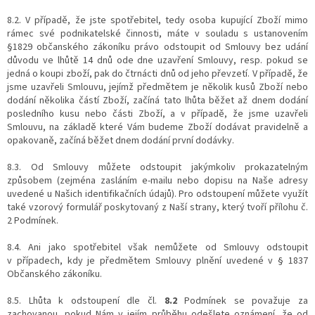
8.2. V případě, že jste spotřebitel, tedy osoba kupující Zboží mimo
rámec své podnikatelské činnosti, máte v souladu s ustanovením
§1829 občanského zákoníku právo odstoupit od Smlouvy bez udání
důvodu ve lhůtě 14 dnů ode dne uzavření Smlouvy, resp. pokud se
jedná o koupi zboží, pak do čtrnácti dnů od jeho převzetí. V případě, že
jsme uzavřeli Smlouvu, jejímž předmětem je několik kusů Zboží nebo
dodání několika částí Zboží, začíná tato lhůta běžet až dnem dodání
posledního kusu nebo části Zboží, a v případě, že jsme uzavřeli
Smlouvu, na základě které Vám budeme Zboží dodávat pravidelně a
opakovaně, začíná běžet dnem dodání první dodávky.
8.3. Od Smlouvy můžete odstoupit jakýmkoliv prokazatelným
způsobem (zejména zasláním e-mailu nebo dopisu na Naše adresy
uvedené u Našich identifikačních údajů). Pro odstoupení můžete využít
také vzorový formulář poskytovaný z Naší strany, který tvoří přílohu č.
2 Podmínek.
8.4. Ani jako spotřebitel však nemůžete od Smlouvy odstoupit
v případech, kdy je předmětem Smlouvy plnění uvedené v § 1837
Občanského zákoníku.
8.5. Lhůta k odstoupení dle čl.
8.2
Podmínek se považuje za
zachovanou, pokud Nám v jejím průběhu odešlete oznámení, že od