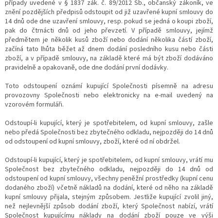
případy uvedené v § 1837 zák. č. 89/2012 Sb., občanský zákoník, ve
znění pozdějších předpisů odstoupit od již uzavřené kupní smlouvy do
14 dnů ode dne uzavření smlouvy, resp. pokud se jedná o koupi zboží,
pak do čtrnácti dnů od jeho převzetí. V případě smlouvy, jejímž
předmětem je několik kusů zboží nebo dodání několika částí zboží,
začíná tato lhůta běžet až dnem dodání posledního kusu nebo části
zboží, a v případě smlouvy, na základě které má být zboží dodáváno
pravidelně a opakovaně, ode dne dodání první dodávky.
Toto odstoupení oznámí kupující Společnosti písemně na adresu
provozovny Společnosti nebo elektronicky na e-mail uvedený na
vzorovém formuláři.
Odstoupí-li kupující, který je spotřebitelem, od kupní smlouvy, zašle
nebo předá Společnosti bez zbytečného odkladu, nejpozději do 14 dnů
od odstoupení od kupní smlouvy, zboží, které od ní obdržel.
Odstoupí-li kupující, který je spotřebitelem, od kupní smlouvy, vrátí mu
Společnost bez zbytečného odkladu, nejpozději do 14 dnů od
odstoupení od kupní smlouvy, všechny peněžní prostředky (kupní cenu
dodaného zboží) včetně nákladů na dodání, které od něho na základě
kupní smlouvy přijala, stejným způsobem. Jestliže kupující zvolil jiný,
než nejlevnější způsob dodání zboží, který Společnost nabízí, vrátí
Společnost kupujícímu náklady na dodání zboží pouze ve výši