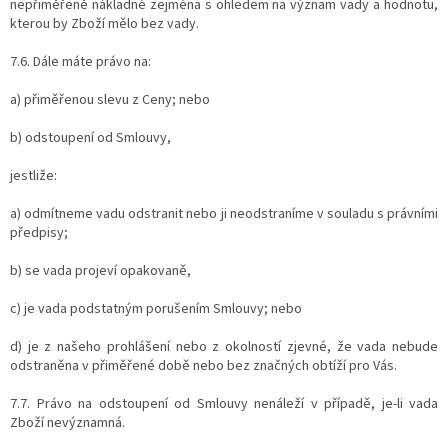
nepřiměřeně nákladné zejména s ohledem na význam vady a hodnotu,
kterou by Zboží mělo bez vady.
7.6. Dále máte právo na:
a) přiměřenou slevu z Ceny; nebo
b) odstoupení od Smlouvy,
jestliže:
a) odmítneme vadu odstranit nebo ji neodstraníme v souladu s právními
předpisy;
b) se vada projeví opakovaně,
c) je vada podstatným porušením Smlouvy; nebo
d) je z našeho prohlášení nebo z okolností zjevné, že vada nebude
odstraněna v přiměřené době nebo bez značných obtíží pro Vás.
7.7. Právo na odstoupení od Smlouvy nenáleží v případě, je-li vada
Zboží nevýznamná.