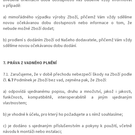
v případě:
a) mimořádného výpadku výroby Zboží, přičemž Vám vždy sdělíme
novou očekávanou dobu dostupnosti nebo informace o tom, že
nebude možné Zboží dodat;
b) prodlení s dodáním Zboží od Našeho dodavatele, přičemž Vám vždy
sdělíme novou očekávanou dobu dodání.
7. PRÁVA Z VADNÉHO PLNĚNÍ
7.1. Zaručujeme, že v době přechodu nebezpečí škody na Zboží podle
čl.
6.7
Podmínek je Zboží bez vad, zejména pak, že Zboží:
a) odpovídá ujednanému popisu, druhu a množství, jakož i jakosti,
funkčnosti, kompatibilitě, interoperabilitě a jiným ujednaným
vlastnostem;
b) je vhodné k účelu, pro který ho požadujete a s nímž souhlasíme;
c) je dodáno s ujednaným příslušenstvím a pokyny k použití, včetně
návodu k montáži nebo instalaci;