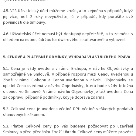
4.5. Váš Uživatelský účet můžeme zrušit, a to zejména v případě, když
jej více, než 2 roky nevyužíváte, či v případě, kdy porušíte své
povinnosti dle Smlouvy.
4.6. Uživatelský účet nemusí být dostupný nepřetržitě, a to zejména s
ohledem na nutnou údržbu hardwarového a softwarového vybavení.
5. CENOVÉ A PLATEBNÍ PODMÍNKY, VÝHRADA VLASTNICKÉHO PRÁVA
5.1. Cena je vždy uvedena v rámci E-shopu, v návrhu Objednávky a
samozřejmě ve Smlouvě. V případě rozporu mezi Cenou uvedenou u
Zboží v rámci E-shopu a Cenou uvedenou v návrhu Objednávky se
uplatní Cena uvedená v návrhu Objednávky, která bude vždy totožná
s cenou ve Smlouvě. V rámci návrhu Objednávky je též uvedena Cena
za dopravu, případně podmínky, kdy je doprava zdarma.
5.2. Celková cena je uvedena včetně DPH včetně veškerých poplatků
stanovených zákonem.
5.3. Platbu Celkové ceny po Vás budeme požadovat po uzavření
Smlouvy a před předáním Zboží. Úhradu Celkové ceny můžete provést