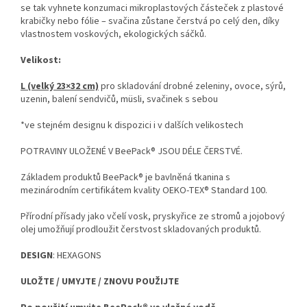
se tak vyhnete konzumaci mikroplastových částeček z plastové
krabičky nebo fólie – svačina zůstane čerstvá po celý den, díky
vlastnostem voskových, ekologických sáčků.
Velikost:
L (velký 23×32 cm)
pro skladování drobné zeleniny, ovoce, sýrů,
uzenin, balení sendvičů, müsli, svačinek s sebou
*ve stejném designu k dispozici i v dalších velikostech
POTRAVINY ULOŽENÉ V BeePack® JSOU DÉLE ČERSTVÉ.
Základem produktů BeePack® je bavlněná tkanina s
mezinárodním certifikátem kvality OEKO-TEX® Standard 100.
Přírodní přísady jako včelí vosk, pryskyřice ze stromů a jojobový
olej umožňují prodloužit čerstvost skladovaných produktů.
DESIGN
: HEXAGONS
ULOŽTE / UMYJTE / ZNOVU POUŽIJTE