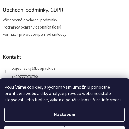
p
a
Obchodní podmínky, GDPR
t
Všeobecné obchodní podmínky
í
Podmínky ochrany osobních údajů
Formulář pro odstoupení od smlouvy
Kontakt
objednavky
@
beepack.cz
+420777076790
https://www.facebook.com/beepackcz
Používáme cookies, abychom Vám umožnili pohodlné
prohlížení webu a díky analýze provozu webu neustále
zlepšovali jeho funkce, výkon a použitelnost.
Více informací
Vytvořil Shoptet
Nastavení
Copyright 2026
Beepack.cz
. Všechna práva vyhrazena.
Upravit