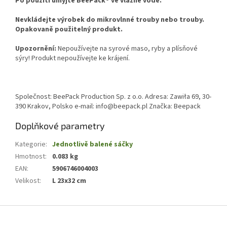
Po použití umyjte BeePack® ve vlažné vodě.
Nevkládejte výrobek do mikrovlnné trouby nebo trouby.
Opakovaně použitelný produkt.
Upozornění:
Nepoužívejte na syrové maso, ryby a plísňové
sýry! Produkt nepoužívejte ke krájení.
Společnost: BeePack Production Sp. z o.o. Adresa: Zawiła 69, 30-
390 Krakov, Polsko e-mail: info@beepack.pl Značka: Beepack
Doplňkové parametry
Kategorie
:
Jednotlivě balené sáčky
Hmotnost
:
0.083 kg
EAN
:
5906746004003
Velikost
:
L 23x32 cm
Z
á