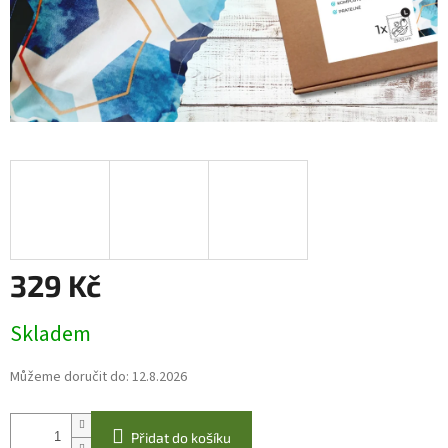
329 Kč
Měrná
Skladem
cena:
Můžeme doručit do:
12.8.2026
Přidat do košíku