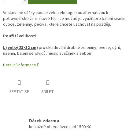
Voskované sáčky jsou skvělou ekologickou alternativou k
potravinářské či hliníkové fólii. Je možné je využít pro balení svačin,
ovoce, zeleniny, pečiva, které chcete uschovat na později.
Použití velikosti:
L (velký 23×32 cm)
pro skladování drobné zeleniny, ovoce, sýrů,
uzenin, balení sendvičů, müsli, svačinek s sebou
Detailní informace
ZEPTAT SE
SDÍLET
Dárek zdarma
ke každé objednávce nad 1500 Kč