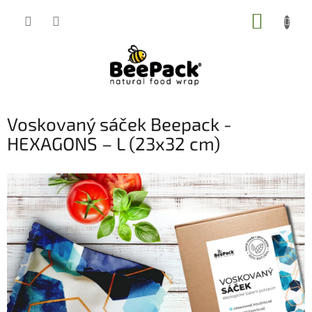
Přejít
NÁKUP
na
obsah
KOŠÍK
Voskovaný sáček Beepack -
HEXAGONS – L (23x32 cm)