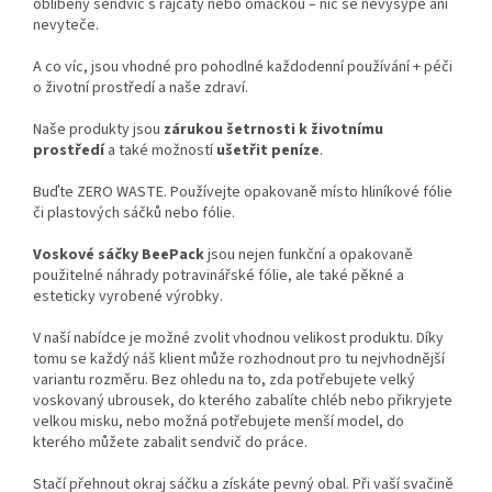
oblíbený sendvič s rajčaty nebo omáčkou – nic se nevysype ani
nevyteče.
A co víc, jsou vhodné pro pohodlné každodenní používání + péči
o životní prostředí a naše zdraví.
Naše produkty jsou
zárukou šetrnosti k životnímu
prostředí
a také možností
ušetřit peníze
.
Buďte ZERO WASTE. Používejte opakovaně místo hliníkové fólie
či plastových sáčků nebo fólie.
Voskové sáčky BeePack
jsou nejen funkční a opakovaně
použitelné náhrady potravinářské fólie, ale také pěkné a
esteticky vyrobené výrobky.
V naší nabídce je možné zvolit vhodnou velikost produktu. Díky
tomu se každý náš klient může rozhodnout pro tu nejvhodnější
variantu rozměru. Bez ohledu na to, zda potřebujete velký
voskovaný ubrousek, do kterého zabalíte chléb nebo přikryjete
velkou misku, nebo možná potřebujete menší model, do
kterého můžete zabalit sendvič do práce.
Stačí přehnout okraj sáčku a získáte pevný obal. Při vaší svačině