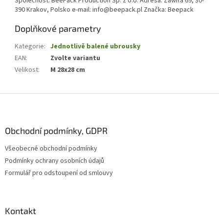
Společnost: BeePack Production Sp. z o.o. Adresa: Zawiła 69, 30-
390 Krakov, Polsko e-mail: info@beepack.pl Značka: Beepack
Doplňkové parametry
Kategorie
:
Jednotlivě balené ubrousky
EAN
:
Zvolte variantu
Velikost
:
M 28x28 cm
Z
á
p
a
Obchodní podmínky, GDPR
t
Všeobecné obchodní podmínky
í
Podmínky ochrany osobních údajů
Formulář pro odstoupení od smlouvy
Kontakt