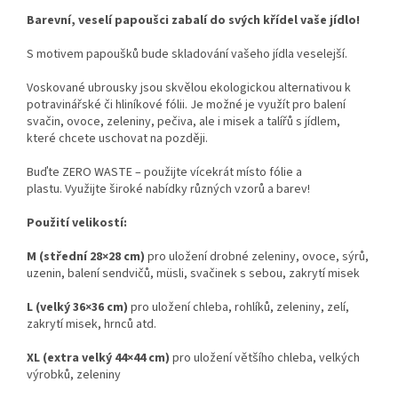
Barevní, veselí papoušci zabalí do svých křídel vaše jídlo!
S motivem papoušků bude skladování vašeho jídla veselejší.
Voskované ubrousky jsou skvělou ekologickou alternativou k
potravinářské či hliníkové fólii. Je možné je využít pro balení
svačin, ovoce, zeleniny, pečiva, ale i misek a talířů s jídlem,
které chcete uschovat na později.
Buďte ZERO WASTE – použijte vícekrát místo fólie a
plastu. Využijte široké nabídky různých vzorů a barev!
Použití velikostí:
M (střední 28×28 cm)
pro uložení drobné zeleniny, ovoce, sýrů,
uzenin, balení sendvičů, müsli, svačinek s sebou, zakrytí misek
L (velký 36×36 cm)
pro uložení chleba, rohlíků, zeleniny, zelí,
zakrytí misek, hrnců atd.
XL (extra velký 44×44 cm)
pro uložení většího chleba, velkých
výrobků, zeleniny