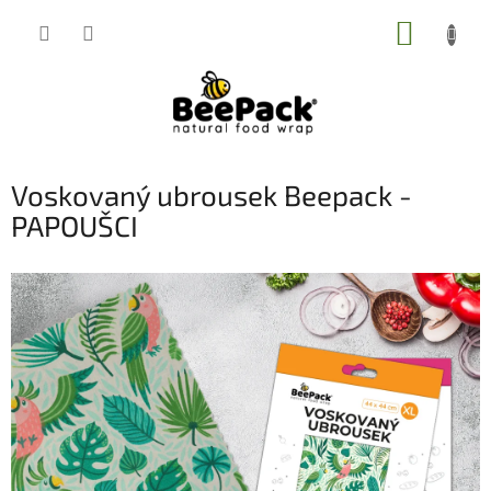
Přejít
NÁKUP
na
obsah
KOŠÍK
Voskovaný ubrousek Beepack -
PAPOUŠCI