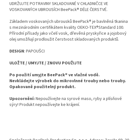
UDRŽUJTE POTRAVINY SKLADOVANÉ V CHLADNIČCE VE
VOSKOVANÝCH UBROUSÍCH BeePack® DÉLE ČERSTVÉ.
Základem voskovaných ubrousků BeePack® je bavlněná tkanina
s mezinárodním certifikátem kvality OEKO-TEX®Standard 100.
Přírodní přísady jako včelí vosk, dřevěná pryskyřice a jojobový
olej umožňují prodloužit čerstvost skladovaných produktů.
DESIGN
: PAPOUŠCI
ULOŽTE / UMYJTE / ZNOVU POUŽIJTE
Po použití umyjte BeePack® ve vlažné vodě.
Nevkládejte výrobek do mikrovlnné trouby nebo trouby.
Opakovaně použitelný produkt.
Upozornění:
Nepoužívejte na syrové maso, ryby a plísňové
sýry! Produkt nepoužívejte ke krájení.