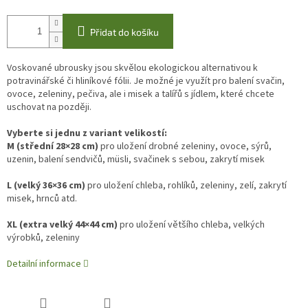
Přidat do košíku
Voskované ubrousky jsou skvělou ekologickou alternativou k
potravinářské či hliníkové fólii. Je možné je využít pro balení svačin,
ovoce, zeleniny, pečiva, ale i misek a talířů s jídlem, které chcete
uschovat na později.
Vyberte si jednu z variant velikostí:
M (střední 28×28 cm)
pro uložení drobné zeleniny, ovoce, sýrů,
uzenin, balení sendvičů, müsli, svačinek s sebou, zakrytí misek
L (velký 36×36 cm)
pro uložení chleba, rohlíků, zeleniny, zelí, zakrytí
misek, hrnců atd.
XL (extra velký 44×44 cm)
pro uložení většího chleba, velkých
výrobků, zeleniny
Detailní informace